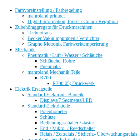
Farbvoreinstellung / Farbregelung
manroland printnet
Digital Information, Preset / Colour Regultion
Zubehöraggregate für Druckmaschinen
Technotrans
Becker Vakuumpumpen / Verdichter
Grapho Metronik Farbwerktemperierung
Mechanik
Pneumatik / Luft / Wasser / Schläuche
Schläuche, Rohre
Pneumatik
manroland Mechanik Teile
R700
R700 05; Druckwerk
Elektrik Ersatzteile
Standard Elektronik Bauteile
Displays/7 Segments/LED
Standard Elektrikteile
Potentiometer
Schütze
Bedienungsschalter / -taster
End-/ Mikro- / Reedschalter
Relais / Zeitrelais / Sicherh.- Überwachungsrelais
manroland sheetfed Elektrik