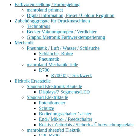
Farbvoreinstellung / Farbregelung
manroland printnet
Digital Information, Preset / Colour Regultion
Zubehöraggregate für Druckmaschinen
Technotrans
Becker Vakuumpumpen / Verdichter
Grapho Metronik Farbwerktemperierung
Mechanik
Pneumatik / Luft / Wasser / Schläuche
Schläuche, Rohre
Pneumatik
manroland Mechanik Teile
R700
R700 05; Druckwerk
Elektrik Ersatzteile
Standard Elektronik Bauteile
Displays/7 Segments/LED
Standard Elektrikteile
Potentiometer
Schütze
Bedienungsschalter / -taster
End-/ Mikro- / Reedschalter
Relais / Zeitrelais / Sicherh.- Überwachungsrelais
manroland sheetfed Elektrik
CPL R300